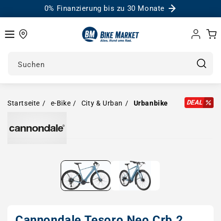
0% Finanzierung bis zu 30 Monate
Einloggen
Warenk
Suchen
DEAL
Startseite
e-Bike
City & Urban
Urbanbike
Medien in Modal öffnen
Cannondale Tesoro Neo Crb 2