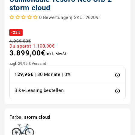
storm cloud
|
SKU: 262091
0 Bewertungen
-22%
4.999,00€
Normaler Preis
Verkaufspreis
Du sparst 1.100,00€
3.899,00€
Inkl. MwSt.
zzgl. 29,95 € Versand
129,96€
| 30 Monate | 0%
Bike-Leasing bestellen
Farbe:
storm cloud