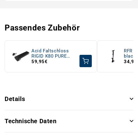
Passendes Zubehör
Acid Faltschloss
RFR S
RIGID K80 PURE
black'
black
black'
59,95€
34,95
Details
Technische Daten