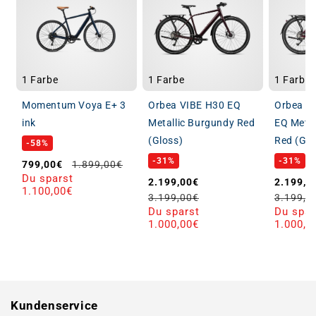
1 Farbe
1 Farbe
1 Farbe
Momentum Voya E+ 3
Orbea VIBE H30 EQ
Orbea V
ink
Metallic Burgundy Red
EQ Metal
(Gloss)
Red (Glo
-58%
-31%
-31%
Verkaufspreis
Normaler Preis
799,00€
1.899,00€
Du sparst
Verkaufspreis
Normaler Preis
Verkau
2.199,00€
2.199,0
1.100,00€
3.199,00€
3.199,0
Du sparst
Du spar
1.000,00€
1.000,0
Kundenservice