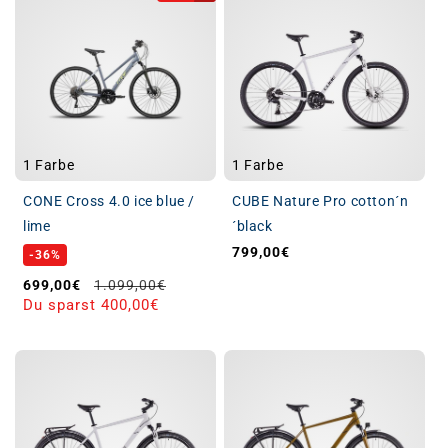
1 Farbe
1 Farbe
CONE Cross 4.0 ice blue /
CUBE Nature Pro cotton´n
lime
´black
799,00€
Normaler Preis
-36%
Verkaufspreis
Normaler Preis
699,00€
1.099,00€
Du sparst 400,00€