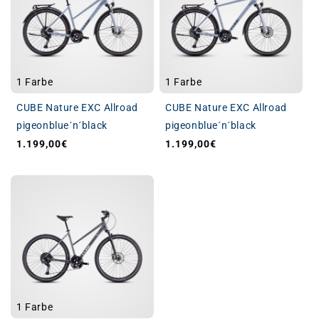
1 Farbe
1 Farbe
CUBE Nature EXC Allroad
CUBE Nature EXC Allroad
pigeonblue´n´black
pigeonblue´n´black
1.199,00€
1.199,00€
Normaler Preis
Normaler Preis
1 Farbe