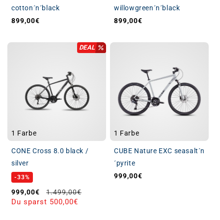
cotton´n´black
willowgreen´n´black
899,00€
899,00€
Normaler Preis
Normaler Preis
DEAL
1 Farbe
1 Farbe
CONE Cross 8.0 black /
CUBE Nature EXC seasalt´n
silver
´pyrite
999,00€
Normaler Preis
-33%
Verkaufspreis
Normaler Preis
999,00€
1.499,00€
Du sparst 500,00€