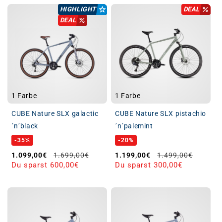
HIGHLIGHT
DEAL
DEAL
1 Farbe
1 Farbe
CUBE Nature SLX galactic
CUBE Nature SLX pistachio
´n´black
´n´palemint
-35%
-20%
Verkaufspreis
Normaler Preis
Verkaufspreis
Normaler Preis
1.099,00€
1.699,00€
1.199,00€
1.499,00€
Du sparst 600,00€
Du sparst 300,00€