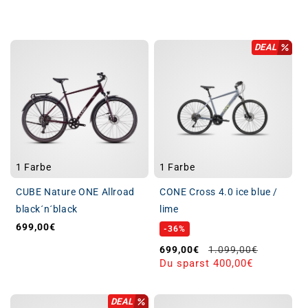
DEAL
1 Farbe
1 Farbe
CUBE Nature ONE Allroad
CONE Cross 4.0 ice blue /
black´n´black
lime
699,00€
Normaler Preis
-36%
Verkaufspreis
Normaler Preis
699,00€
1.099,00€
Du sparst 400,00€
DEAL