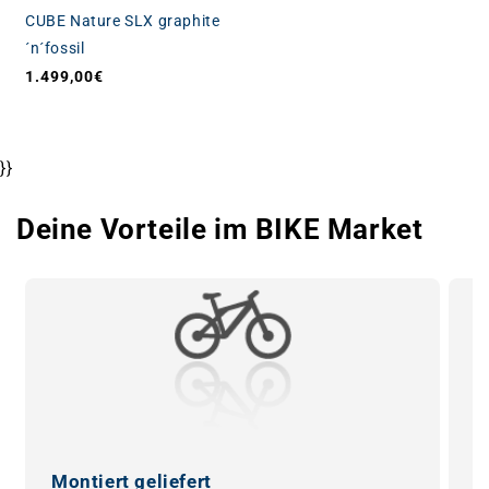
CUBE Nature SLX graphite
´n´fossil
1.499,00€
Normaler Preis
}}
Deine Vorteile im BIKE Market
Montiert geliefert
0