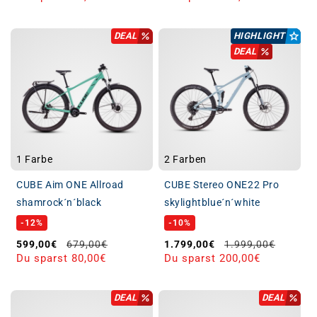
DEAL
HIGHLIGHT
DEAL
1 Farbe
2 Farben
CUBE Aim ONE Allroad
CUBE Stereo ONE22 Pro
shamrock´n´black
skylightblue´n´white
-12%
-10%
Verkaufspreis
Normaler Preis
Verkaufspreis
Normaler Preis
599,00€
679,00€
1.799,00€
1.999,00€
Du sparst 80,00€
Du sparst 200,00€
DEAL
DEAL