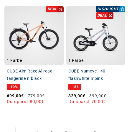
DEAL
HIGHLIGHT
DEAL
1 Farbe
1 Farbe
CUBE Aim Race Allroad
CUBE Numove 140
tangerine´n´black
flashwhite´n´pink
-10%
-18%
Verkaufspreis
Normaler Preis
Verkaufspreis
Normaler Preis
699,00€
779,00€
329,00€
399,00€
Du sparst 80,00€
Du sparst 70,00€