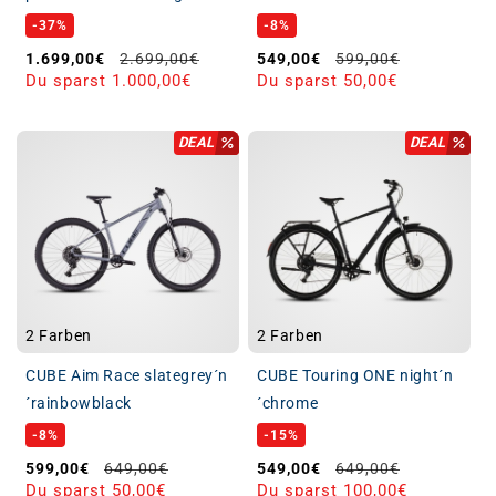
-37%
-8%
Verkaufspreis
Normaler Preis
Verkaufspreis
Normaler Preis
1.699,00€
2.699,00€
549,00€
599,00€
Du sparst 1.000,00€
Du sparst 50,00€
DEAL
DEAL
2 Farben
2 Farben
CUBE Aim Race slategrey´n
CUBE Touring ONE night´n
´rainbowblack
´chrome
-8%
-15%
Verkaufspreis
Normaler Preis
Verkaufspreis
Normaler Preis
599,00€
649,00€
549,00€
649,00€
Du sparst 50,00€
Du sparst 100,00€