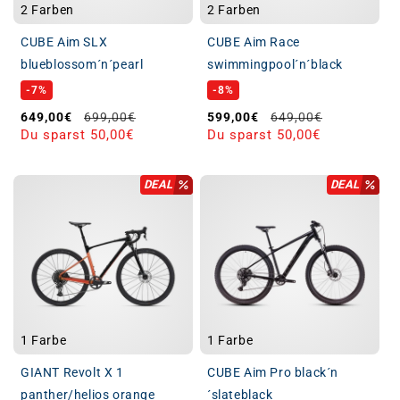
2 Farben
2 Farben
CUBE Aim SLX
CUBE Aim Race
blueblossom´n´pearl
swimmingpool´n´black
-7%
-8%
Verkaufspreis
Normaler Preis
Verkaufspreis
Normaler Preis
649,00€
699,00€
599,00€
649,00€
Du sparst 50,00€
Du sparst 50,00€
DEAL
DEAL
1 Farbe
1 Farbe
GIANT Revolt X 1
CUBE Aim Pro black´n
panther/helios orange
´slateblack