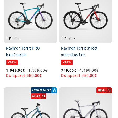
1 Farbe
1 Farbe
Raymon Territ PRO
Raymon Territ Street
blue/purple
steelblue/fire
-34%
-38%
Verkaufspreis
Normaler Preis
Verkaufspreis
Normaler Preis
1.049,00€
1.599,00€
749,00€
1.199,00€
Du sparst 550,00€
Du sparst 450,00€
HIGHLIGHT
DEAL
DEAL