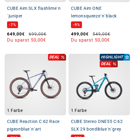
CUBE Aim SLX flashlime´n
CUBE Aim ONE
´juniper
lemonsqueeze´n´black
-7%
-9%
Verkaufspreis
Normaler Preis
Verkaufspreis
Normaler Preis
649,00€
699,00€
499,00€
549,00€
Du sparst 50,00€
Du sparst 50,00€
DEAL
HIGHLIGHT
DEAL
1 Farbe
1 Farbe
CUBE Reaction C:62 Race
CUBE Stereo ONE55 C:62
pigeonblue´n´art
SLX 29 bondiblue´n´grey