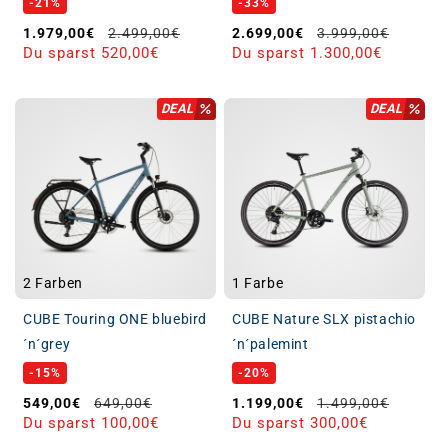
-21%
-33%
Verkaufspreis
Normaler Preis
Verkaufspreis
Normaler Preis
1.979,00€
2.499,00€
2.699,00€
3.999,00€
Du sparst 520,00€
Du sparst 1.300,00€
DEAL
DEAL
2 Farben
1 Farbe
CUBE Touring ONE bluebird
CUBE Nature SLX pistachio
´n´grey
´n´palemint
-15%
-20%
Verkaufspreis
Normaler Preis
Verkaufspreis
Normaler Preis
549,00€
649,00€
1.199,00€
1.499,00€
Du sparst 100,00€
Du sparst 300,00€