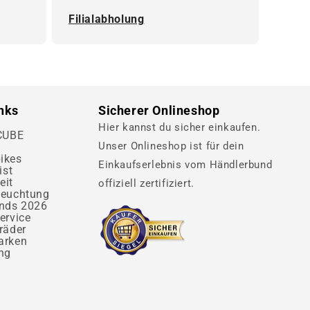
Filialabholung
inks
Sicherer Onlineshop
Hier kannst du sicher einkaufen.
 CUBE
Unser Onlineshop ist für dein
ikes
Einkaufserlebnis vom Händlerbund
ist
eit
offiziell zertifiziert.
leuchtung
ends 2026
ervice
räder
arken
ng