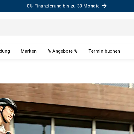
0% Finanzierung bis zu 30 Monate
– Menü öffnen
Bekleidung – Menü öffnen
Marken – Menü öffnen
% Angebote % – Menü ö
Term
idung
Marken
% Angebote %
Termin buchen