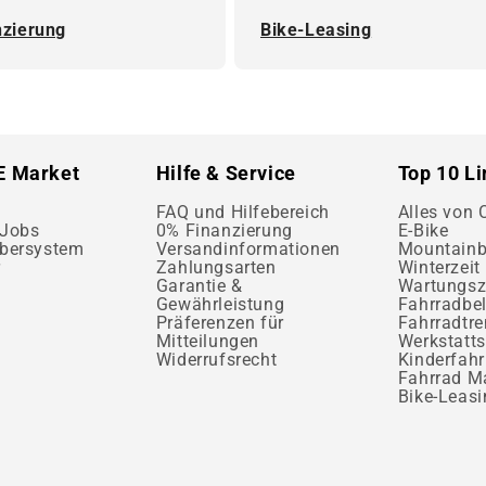
nzierung
Bike-Leasing
E Market
Hilfe & Service
Top 10 L
FAQ und Hilfebereich
Alles von
 Jobs
0% Finanzierung
E-Bike
bersystem
Versandinformationen
Mountainb
r
Zahlungsarten
Winterzeit 
Garantie &
Wartungsz
Gewährleistung
Fahrradbe
Präferenzen für
Fahrradtr
Mitteilungen
Werkstatts
Widerrufsrecht
Kinderfahr
Fahrrad M
Bike-Leasi