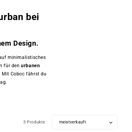
urban bei
nem Design.
auf minimalistisches
n für den
urbanen
t. Mit Coboc fährst du
tag.
3 Produkte
Sortiere