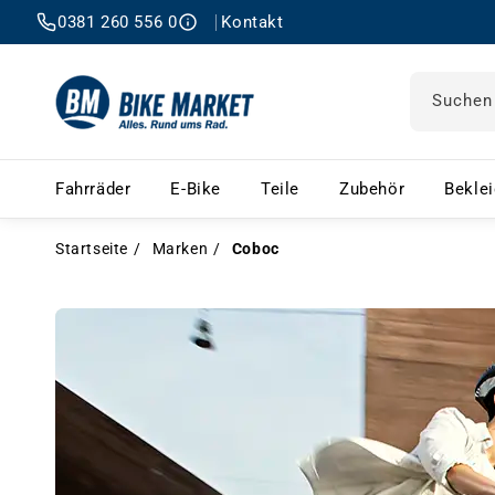
0381 260 556 0
Kontakt
Suchen
Fahrräder – Menü öffnen
E-Bike – Menü öffnen
Teile – Menü öffnen
Zubehör 
Fahrräder
E-Bike
Teile
Zubehör
Bekle
Startseite
Marken
Coboc