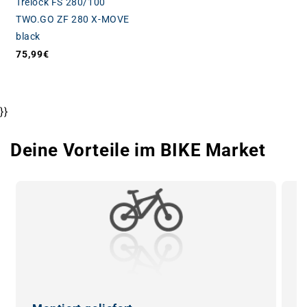
Trelock FS 280/100
TWO.GO ZF 280 X-MOVE
black
75,99€
Normaler Preis
}}
Deine Vorteile im BIKE Market