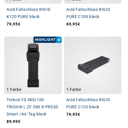
Acid Faltschloss RIGID
Acid Faltschloss RIGID
K120 PURE black
PURE C100 black
79,95€
69,95€
Normaler Preis
Normaler Preis
HIGHLIGHT
1 Farbe
1 Farbe
Trelock FS 380/100
Acid Faltschloss RIGID
TRIGO® L ZF 380 X-PRESS
PURE C120 black
Smart-/Air-Tag black
79,95€
Normaler Preis
89,99€
Normaler Preis