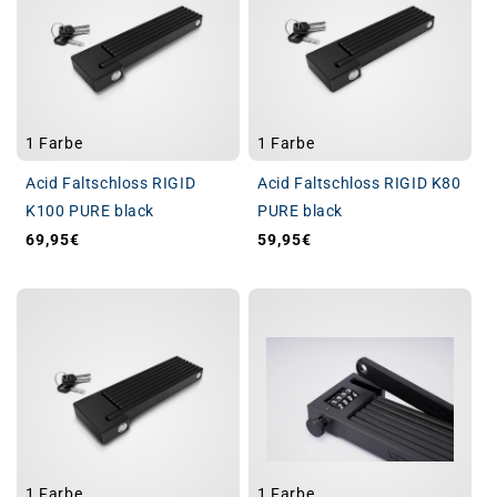
1 Farbe
1 Farbe
Acid Faltschloss RIGID
Acid Faltschloss RIGID K80
K100 PURE black
PURE black
69,95€
59,95€
Normaler Preis
Normaler Preis
1 Farbe
1 Farbe