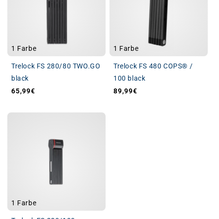
1 Farbe
1 Farbe
Trelock FS 280/80 TWO.GO
Trelock FS 480 COPS® /
black
100 black
65,99€
89,99€
Normaler Preis
Normaler Preis
1 Farbe