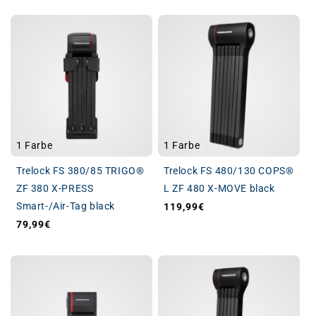
1 Farbe
1 Farbe
Trelock FS 380/85 TRIGO®
Trelock FS 480/130 COPS®
ZF 380 X-PRESS
L ZF 480 X-MOVE black
Smart-/Air-Tag black
119,99€
Normaler Preis
79,99€
Normaler Preis