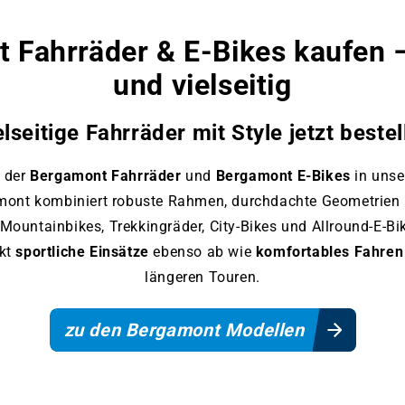
www.bikemarket24.de
 Fahrräder & E‑Bikes kaufen –
und vielseitig
elseitige Fahrräder mit Style jetzt bestel
l der
Bergamont Fahrräder
und
Bergamont E‑Bikes
in unse
mont kombiniert robuste Rahmen, durchdachte Geometrien 
untainbikes, Trekkingräder, City‑Bikes und Allround‑E‑Bi
kt
sportliche Einsätze
ebenso ab wie
komfortables Fahren
längeren Touren.
zu den Bergamont Modellen