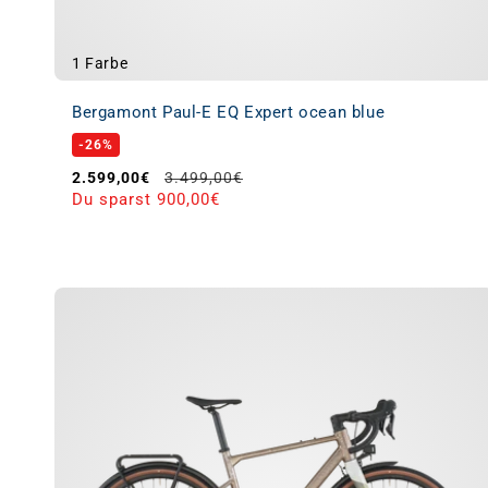
1 Farbe
Bergamont Paul-E EQ Expert ocean blue
-26%
Verkaufspreis
Normaler Preis
2.599,00€
3.499,00€
Du sparst 900,00€