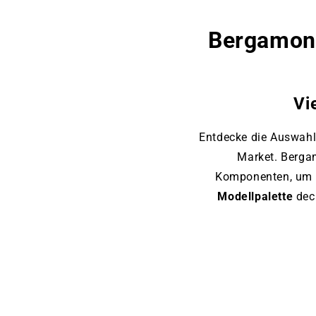
Bergamont
Vi
Entdecke die Auswah
Market. Berga
Komponenten, um Mo
Modellpalette
dec