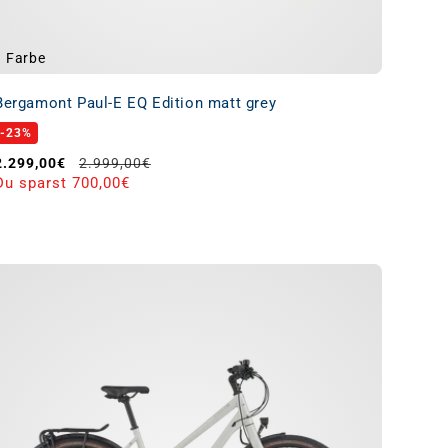
1 Farbe
Bergamont Paul-E EQ Edition matt grey
-23%
Verkaufspreis
Normaler Preis
2.299,00€
2.999,00€
Du sparst 700,00€