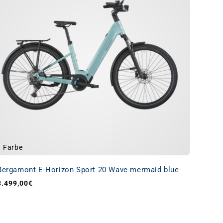
1 Farbe
Bergamont E-Horizon Sport 20 Wave mermaid blue
3.499,00€
Normaler Preis