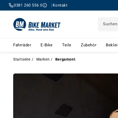
0381 260 556 0
Kontakt
Suchen
Fahrräder – Menü öffnen
E-Bike – Menü öffnen
Teile – Menü öffnen
Zubehör 
Fahrräder
E-Bike
Teile
Zubehör
Bekle
Startseite
Marken
Bergamont