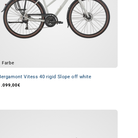
1 Farbe
Bergamont Vitess 40 rigid Slope off white
1.099,00€
Normaler Preis