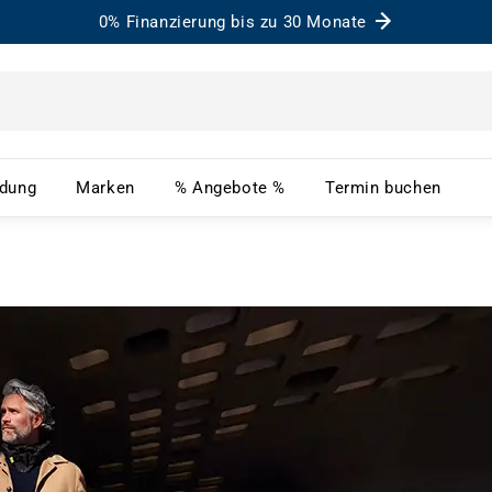
0% Finanzierung bis zu 30 Monate
– Menü öffnen
Bekleidung – Menü öffnen
Marken – Menü öffnen
% Angebote % – Menü ö
Term
idung
Marken
% Angebote %
Termin buchen