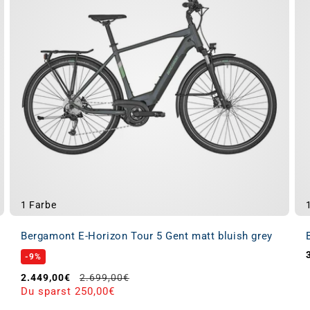
1 Farbe
Bergamont E-Horizon Tour 5 Gent matt bluish grey
-9%
Verkaufspreis
Normaler Preis
2.449,00€
2.699,00€
Du sparst 250,00€