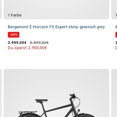
1 Farbe
Bergamont E-Horizon FS Expert shiny greenish grey
-49%
Verkaufspreis
Normaler Preis
2.999,00€
5.899,00€
Du sparst 2.900,00€