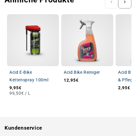
Acid E-Bike
Acid Bike Reiniger
Acid Bik
Kettenspray 100ml
& Pflege
12,95€
Normaler Preis
9,95€
2,95€
Normaler Preis
Normale
GRUNDPREIS
PRO
99,50€
/
L
Kundenservice