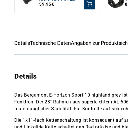
black
59,95€
8
Details
Technische Daten
Angaben zur Produktsich
Details
Das Bergamont E-Horizon Sport 10 highland grey ist 
Funktion. Der 28'' Rahmen aus superleichtem AL-60
tourentauglicher Stabilität. Für Kontrolle auf sch
Die 1x11-fach Kettenschaltung ist konsequent auf 
und Linkglide Kette schaltet das Rad präzise und ble