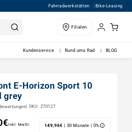
Fahrradwerkstätten
Bike-Leasing
Einloggen
Warenkorb
Filialen
ffnen
in buchen – Menü öffnen
Kundenservice – Menü öffnen
Rund ums Rad 
|
|
Kundenservice
Rund ums Rad
BLOG
nt E-Horizon Sport 10
d grey
|
SKU: 270127
Bewertungen
0€
s
Inkl. MwSt.
149,96€
| 30 Monate | 0%