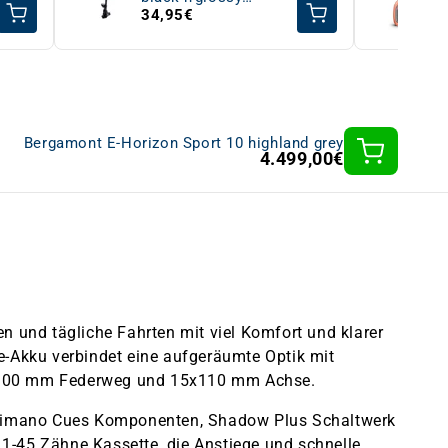
black'n'red
34,95€
Bergamont E-Horizon Sport 10 highland grey
4.499,00€
n und tägliche Fahrten mit viel Komfort und klarer
-Akku verbindet eine aufgeräumte Optik mit
mit 100 mm Federweg und 15x110 mm Achse.
t Shimano Cues Komponenten, Shadow Plus Schaltwerk
 11-45 Zähne Kassette, die Anstiege und schnelle