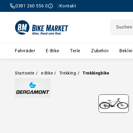
0381 260 556 0
Kontakt
Suchen
Fahrräder – Menü öffnen
E-Bike – Menü öffnen
Teile – Menü öffnen
Zubehör 
Fahrräder
E-Bike
Teile
Zubehör
Bekle
Startseite
e-Bike
Trekking
Trekkingbike
Medien in Modal öffnen