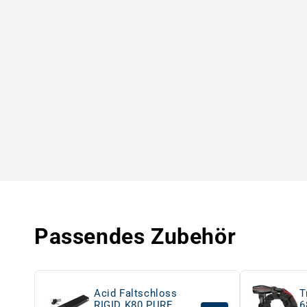
Passendes Zubehör
Acid Faltschloss
T
RIGID K80 PURE
6