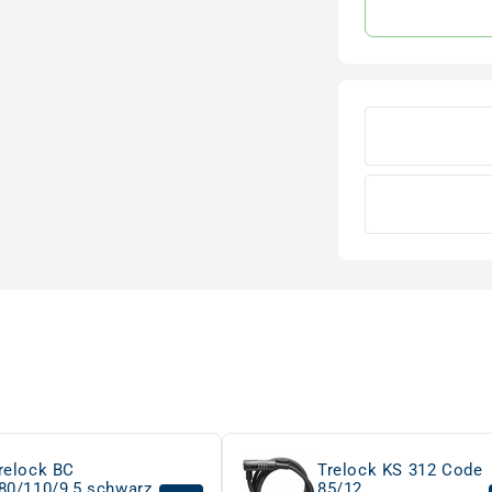
relock BC
Trelock KS 312 Code
80/110/9,5 schwarz
85/12