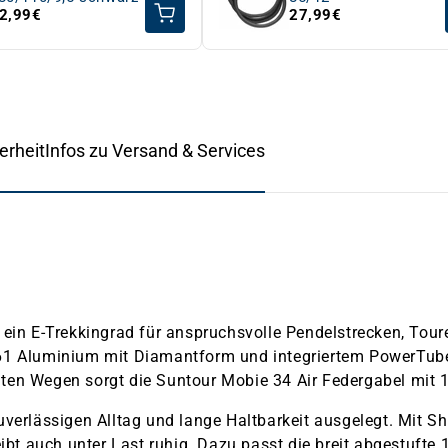
2,99€
27,99€
erheit
Infos zu Versand & Services
ein E-Trekkingrad für anspruchsvolle Pendelstrecken, Toure
61 Aluminium mit Diamantform und integriertem PowerTube
lechten Wegen sorgt die Suntour Mobie 34 Air Federgabel 
zuverlässigen Alltag und lange Haltbarkeit ausgelegt. Mi
ibt auch unter Last ruhig. Dazu passt die breit abgestufte