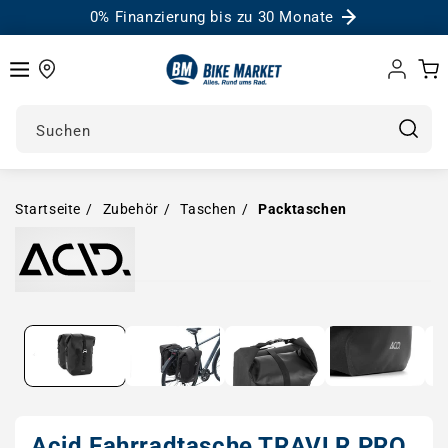
0% Finanzierung bis zu 30 Monate
Einloggen
Warenk
Suchen
Startseite
Zubehör
Taschen
Packtaschen
Medien in Modal öffnen
Acid Fahrradtasche TRAVLR PRO