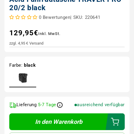
20/2 black
|
SKU: 220641
0 Bewertungen
129,95€
Normaler Preis
Inkl. MwSt.
zzgl. 4,95 € Versand
Farbe:
black
Lieferung
5-7 Tage
ausreichend verfügbar
In den Warenkorb