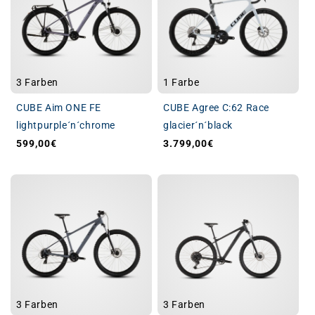
3 Farben
1 Farbe
CUBE Aim ONE FE
CUBE Agree C:62 Race
lightpurple´n´chrome
glacier´n´black
599,00€
3.799,00€
Normaler Preis
Normaler Preis
3 Farben
3 Farben