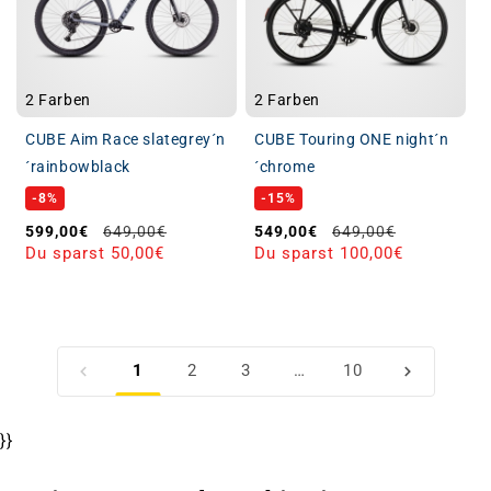
2 Farben
2 Farben
CUBE Aim Race slategrey´n
CUBE Touring ONE night´n
´rainbowblack
´chrome
-8%
-15%
Verkaufspreis
Normaler Preis
Verkaufspreis
Normaler Preis
599,00€
649,00€
549,00€
649,00€
Du sparst 50,00€
Du sparst 100,00€
1
2
3
…
10
}}