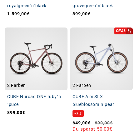
royalgreen´n´black
grovegreen´n´black
1.599,00€
899,00€
Normaler Preis
Normaler Preis
DEAL
2 Farben
2 Farben
CUBE Nuroad ONE ruby´n
CUBE Aim SLX
´puce
blueblossom´n´pearl
899,00€
Normaler Preis
-7%
Verkaufspreis
Normaler Preis
649,00€
699,00€
Du sparst 50,00€