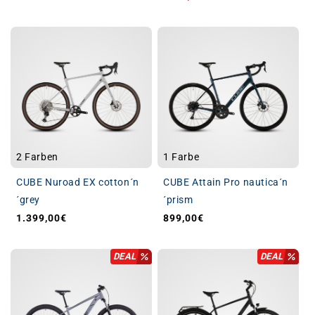
2 Farben
1 Farbe
CUBE Nuroad EX cotton´n
CUBE Attain Pro nautica´n
´grey
´prism
1.399,00€
899,00€
Normaler Preis
Normaler Preis
DEAL
DEAL