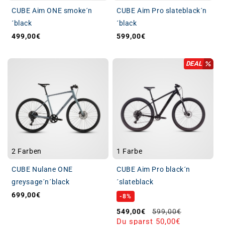
CUBE Aim ONE smoke´n
CUBE Aim Pro slateblack´n
´black
´black
499,00€
599,00€
Normaler Preis
Normaler Preis
DEAL
2 Farben
1 Farbe
CUBE Nulane ONE
CUBE Aim Pro black´n
greysage´n´black
´slateblack
699,00€
Normaler Preis
-8%
Verkaufspreis
Normaler Preis
549,00€
599,00€
Du sparst 50,00€