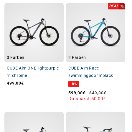
DEAL
3 Farben
2 Farben
CUBE Aim ONE lightpurple
CUBE Aim Race
´n´chrome
swimmingpool´n´black
499,00€
Normaler Preis
-8%
Verkaufspreis
Normaler Preis
599,00€
649,00€
Du sparst 50,00€