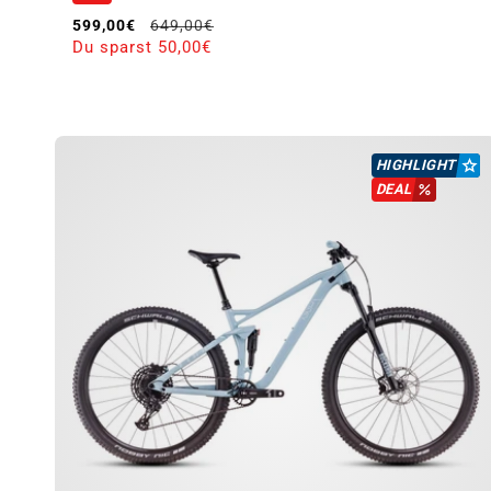
Verkaufspreis
Normaler Preis
599,00€
649,00€
Du sparst 50,00€
HIGHLIGHT
DEAL