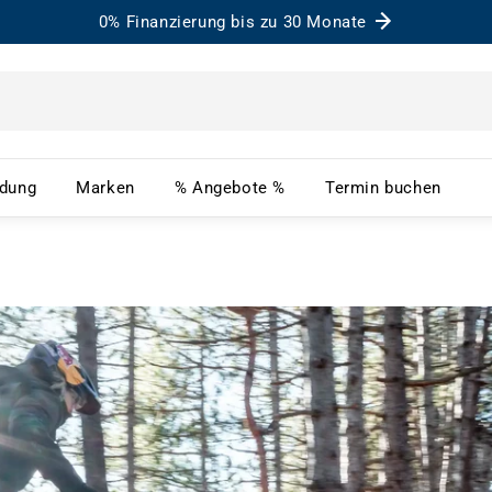
0% Finanzierung bis zu 30 Monate
– Menü öffnen
Bekleidung – Menü öffnen
Marken – Menü öffnen
% Angebote % – Menü ö
Term
idung
Marken
% Angebote %
Termin buchen