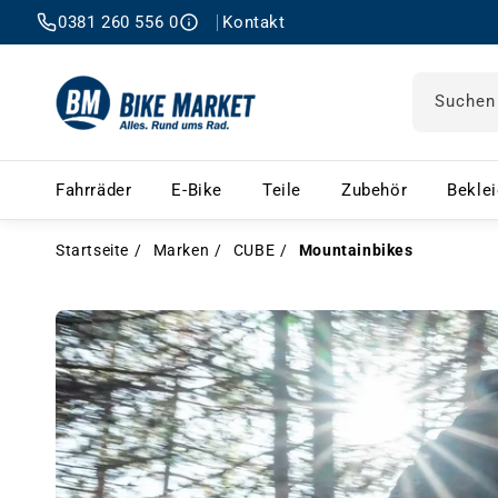
0381 260 556 0
Kontakt
Suchen
Fahrräder – Menü öffnen
E-Bike – Menü öffnen
Teile – Menü öffnen
Zubehör 
Fahrräder
E-Bike
Teile
Zubehör
Bekle
Startseite
Marken
CUBE
Mountainbikes