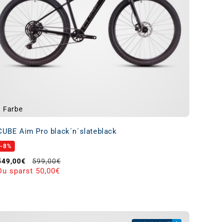
1 Farbe
CUBE Aim Pro black´n´slateblack
-8%
Verkaufspreis
Normaler Preis
549,00€
599,00€
Du sparst 50,00€