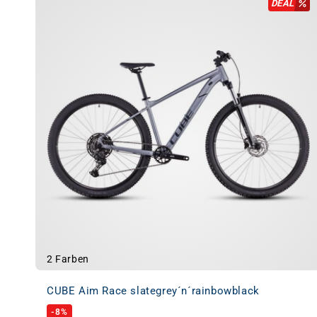
DEAL
2 Farben
CUBE Aim Race slategrey´n´rainbowblack
-8%