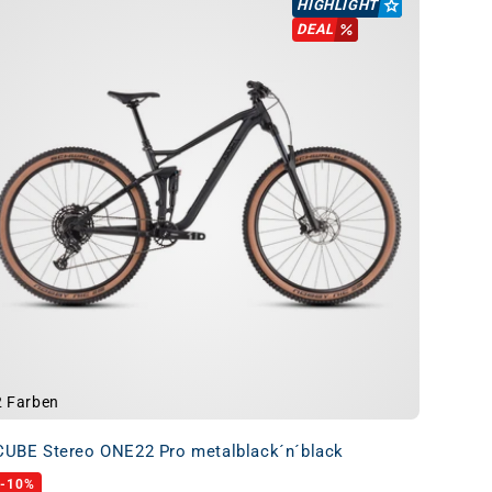
HIGHLIGHT
DEAL
2 Farben
CUBE Stereo ONE22 Pro metalblack´n´black
-10%