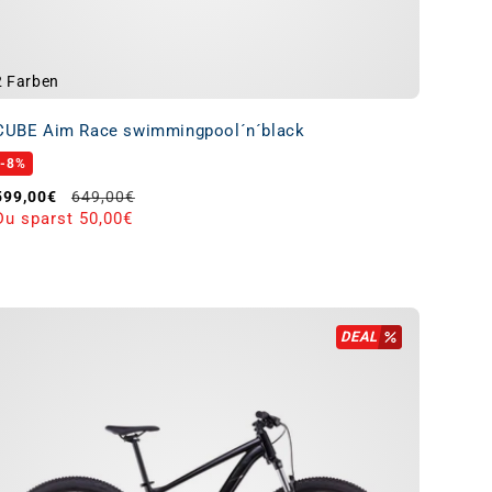
2 Farben
CUBE Aim Race swimmingpool´n´black
-8%
Verkaufspreis
Normaler Preis
599,00€
649,00€
Du sparst 50,00€
DEAL