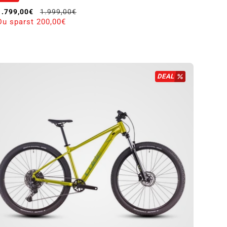
Verkaufspreis
Normaler Preis
1.799,00€
1.999,00€
Du sparst 200,00€
DEAL