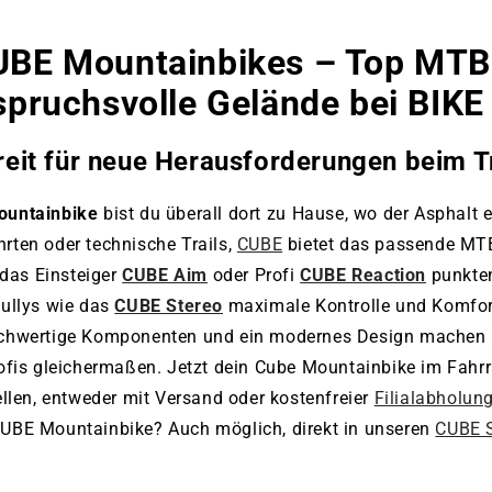
www.bikemarket24.de
UBE Mountainbikes – Top MTB 
spruchsvolle Gelände bei BIKE
reit für neue Herausforderungen beim Tr
untainbike
bist du überall dort zu Hause, wo der Asphalt e
rten oder technische Trails,
CUBE
bietet das passende MTB
 das Einsteiger
CUBE Aim
oder Profi
CUBE Reaction
punkten
Fullys wie das
CUBE Stereo
maximale Kontrolle und Komfort
chwertige Komponenten und ein modernes Design machen C
rofis gleichermaßen. Jetzt dein Cube Mountainbike im Fah
len, entweder mit Versand oder kostenfreier
Filialabholun
UBE Mountainbike? Auch möglich, direkt in unseren
CUBE S