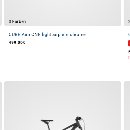
3 Farben
CUBE Aim ONE lightpurple´n´chrome
499,00€
Normaler Preis