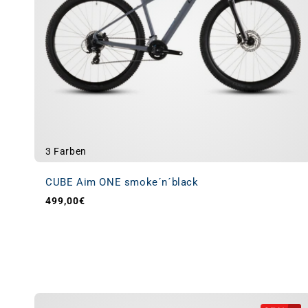
3 Farben
CUBE Aim ONE smoke´n´black
499,00€
Normaler Preis