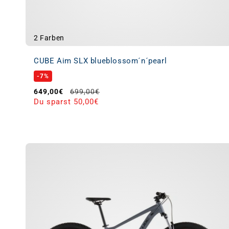
2 Farben
CUBE Aim SLX blueblossom´n´pearl
-7%
Verkaufspreis
Normaler Preis
649,00€
699,00€
Du sparst 50,00€