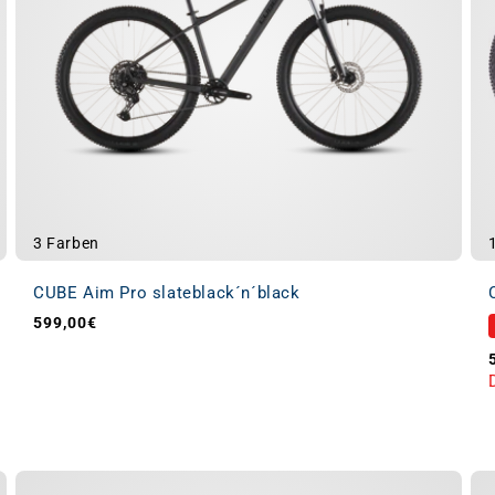
3 Farben
CUBE Aim Pro slateblack´n´black
599,00€
Normaler Preis