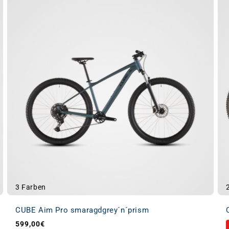
3 Farben
CUBE Aim Pro smaragdgrey´n´prism
599,00€
Normaler Preis