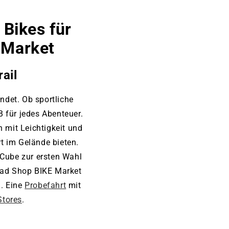
Bikes für
 Market
ail
ndet. Ob sportliche
 für jedes Abenteuer.
 mit Leichtigkeit und
 im Gelände bieten.
ube zur ersten Wahl
rrad Shop BIKE Market
g
. Eine
Probefahrt
mit
tores
.