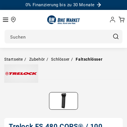
0% Finanzierung bis zu 30 Monate
Einloggen
Warenk
Suchen
Startseite
Zubehör
Schlösser
Faltschlösser
Medien in Modal öffnen
Trelock FS 480 COPS® / 100