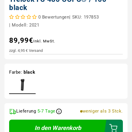
black
|
SKU: 197853
0 Bewertungen
|
Modell: 2021
89,99€
Normaler Preis
Inkl. MwSt.
zzgl. 4,95 € Versand
Farbe:
black
Lieferung
5-7 Tage
weniger als 3 Stck.
In den Warenkorb