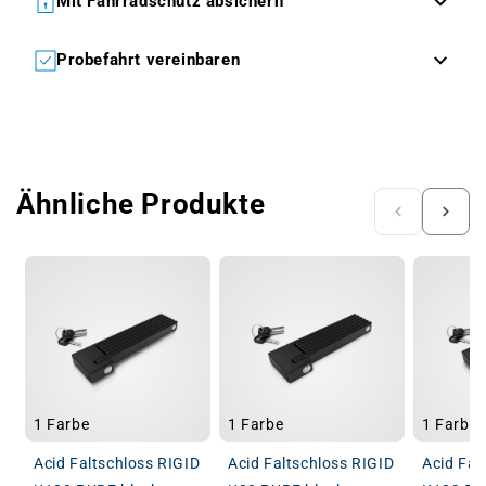
Mit Fahrradschutz absichern
Probefahrt vereinbaren
Ähnliche Produkte
1 Farbe
1 Farbe
1 Farbe
Acid Faltschloss RIGID
Acid Faltschloss RIGID
Acid Fal