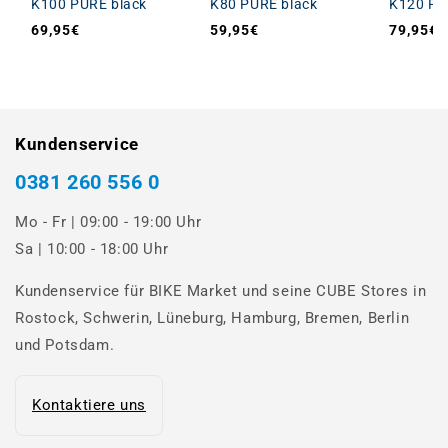
K100 PURE black
K80 PURE black
K120 PU
69,95€
59,95€
79,95€
Normaler Preis
Normaler Preis
Normale
Kundenservice
0381 260 556 0
Mo - Fr | 09:00 - 19:00 Uhr
Sa | 10:00 - 18:00 Uhr
Kundenservice für BIKE Market und seine CUBE Stores in
Rostock, Schwerin, Lüneburg, Hamburg, Bremen, Berlin
und Potsdam.
Kontaktiere uns