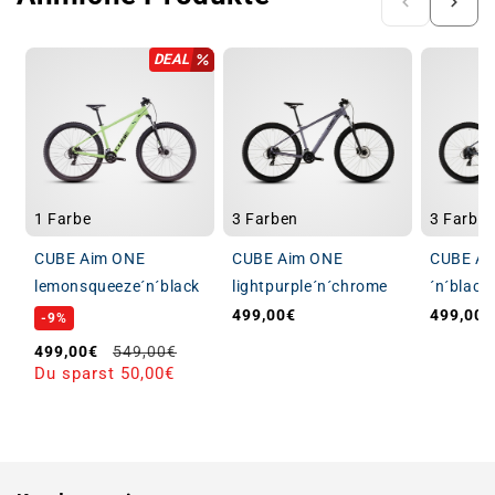
DEAL
1 Farbe
3 Farben
3 Farbe
CUBE Aim ONE
CUBE Aim ONE
CUBE Ai
lemonsqueeze´n´black
lightpurple´n´chrome
´n´black
499,00€
499,00€
Normaler Preis
Normale
-9%
Verkaufspreis
Normaler Preis
499,00€
549,00€
Du sparst 50,00€