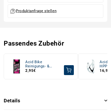
Produktanfrage stellen
Passendes Zubehör
Acid Bike
Acid F
Reinigungs- &
HPP m
Pflegetuch
´black
2,95€
16,95
Details