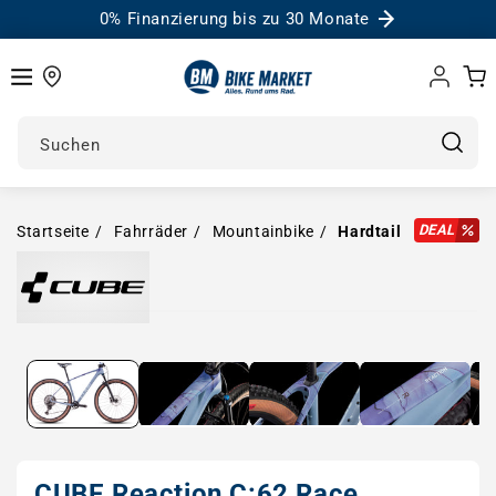
0% Finanzierung bis zu 30 Monate
Einloggen
Warenk
Suchen
DEAL
Startseite
Fahrräder
Mountainbike
Hardtail
Medien in Modal öffnen
CUBE Reaction C:62 Race