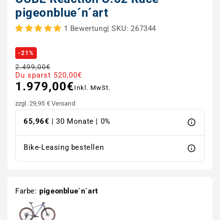
pigeonblue´n´art
|
SKU: 267344
1 Bewertung
-21%
2.499,00€
Normaler Preis
Verkaufspreis
Du sparst 520,00€
1.979,00€
Inkl. MwSt.
zzgl. 29,95 € Versand
65,96€
| 30 Monate | 0%
Bike-Leasing bestellen
Farbe:
pigeonblue´n´art