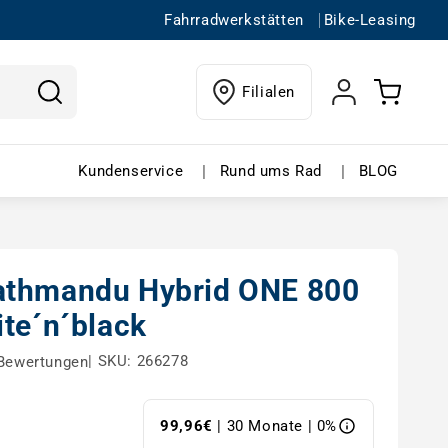
Fahrradwerkstätten
Bike-Leasing
Einloggen
Warenkorb
Filialen
ffnen
in buchen – Menü öffnen
Kundenservice – Menü öffnen
Rund ums Rad 
|
|
Kundenservice
Rund ums Rad
BLOG
thmandu Hybrid ONE 800
ite´n´black
|
SKU: 266278
Bewertungen
99,96€
| 30 Monate | 0%
s