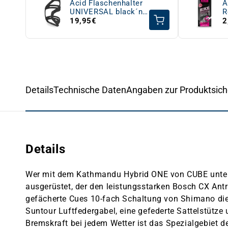
Acid Flaschenhalter
A
UNIVERSAL black´n
R
´black
P
19,95€
2
Details
Technische Daten
Angaben zur Produktsich
Details
Wer mit dem Kathmandu Hybrid ONE von CUBE unterwe
ausgerüstet, der den leistungsstarken Bosch CX Antr
gefächerte Cues 10-fach Schaltung von Shimano die
Suntour Luftfedergabel, eine gefederte Sattelstütze 
Bremskraft bei jedem Wetter ist das Spezialgebiet