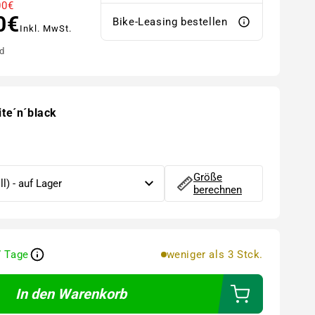
00€
0€
Bike-Leasing bestellen
Inkl. MwSt.
d
ite´n´black
Größe
berechnen
7 Tage
weniger als 3 Stck.
In den Warenkorb