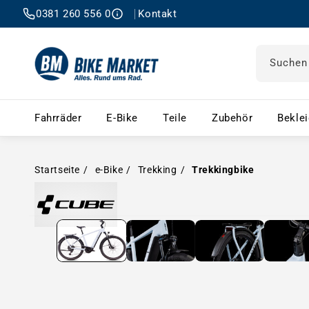
0381 260 556 0
Kontakt
Suchen
Fahrräder – Menü öffnen
E-Bike – Menü öffnen
Teile – Menü öffnen
Zubehör 
Fahrräder
E-Bike
Teile
Zubehör
Bekle
Startseite
e-Bike
Trekking
Trekkingbike
Medien in Modal öffnen