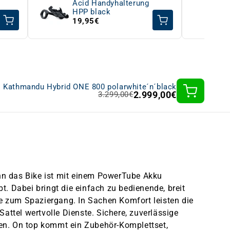
Acid Handyhalterung
HPP black
b
19,95€
 Kathmandu Hybrid ONE 800 polarwhite´n´black
2.999,00€
3.299,00€
nn das Bike ist mit einem PowerTube Akku
. Dabei bringt die einfach zu bedienende, breit
e zum Spaziergang. In Sachen Komfort leisten die
attel wertvolle Dienste. Sichere, zuverlässige
en. On top kommt ein Zubehör-Komplettset,