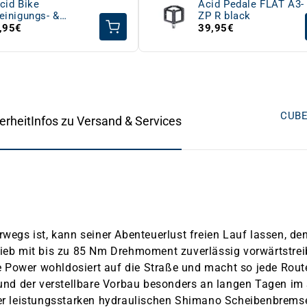
cid Bike
Acid Pedale FLAT A3-
einigungs- &
ZP R black
flegetuch
,95€
39,95€
CUBE
erheit
Infos zu Versand & Services
gs ist, kann seiner Abenteuerlust freien Lauf lassen, de
ieb mit bis zu 85 Nm Drehmoment zuverlässig vorwärtstreibt
 Power wohldosiert auf die Straße und macht so jede Rout
und der verstellbare Vorbau besonders an langen Tagen im S
 der leistungsstarken hydraulischen Shimano Scheibenbrems