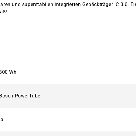
ren und superstabilen integrierten Gepäckträger IC 3.0. Ei
paß!
800 Wh
Bosch PowerTube
ja