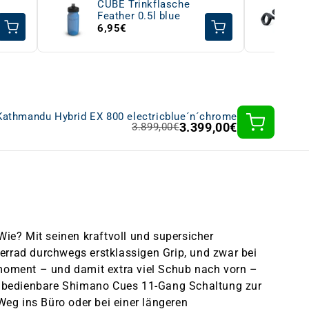
CUBE Trinkflasche
Feather 0.5l blue
6,95€
athmandu Hybrid EX 800 electricblue´n´chrome
3.399,00€
3.899,00€
ie? Mit seinen kraftvoll und supersicher
rrad durchwegs erstklassigen Grip, und zwar bei
moment – und damit extra viel Schub nach vorn –
h bedienbare Shimano Cues 11-Gang Schaltung zur
Weg ins Büro oder bei einer längeren