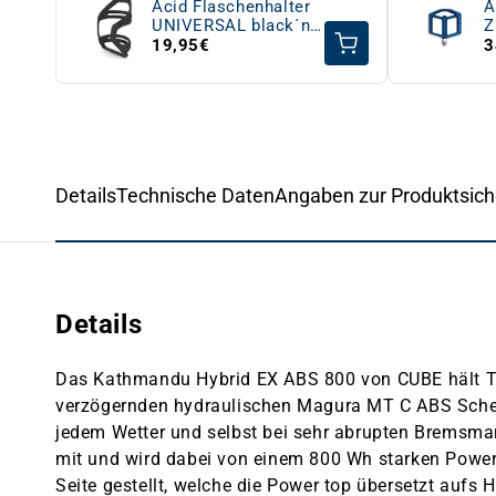
Acid Flaschenhalter
A
UNIVERSAL black´n
Z
´black
19,95€
3
Details
Technische Daten
Angaben zur Produktsich
Details
Das Kathmandu Hybrid EX ABS 800 von CUBE hält Tour
verzögernden hydraulischen Magura MT C ABS Scheib
jedem Wetter und selbst bei sehr abrupten Bremsma
mit und wird dabei von einem 800 Wh starken Power
Seite gestellt, welche die Power top übersetzt aufs 