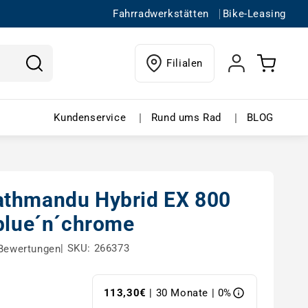
Fahrradwerkstätten
Bike-Leasing
Einloggen
Warenkorb
Filialen
ffnen
in buchen – Menü öffnen
Kundenservice – Menü öffnen
Rund ums Rad 
|
|
Kundenservice
Rund ums Rad
BLOG
thmandu Hybrid EX 800
cblue´n´chrome
|
SKU: 266373
Bewertungen
113,30€
| 30 Monate | 0%
s