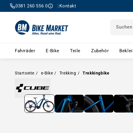
0381 260 556 0
Kontakt
Suchen
Fahrräder – Menü öffnen
E-Bike – Menü öffnen
Teile – Menü öffnen
Zubehör 
Fahrräder
E-Bike
Teile
Zubehör
Bekle
Startseite
e-Bike
Trekking
Trekkingbike
Medien in Modal öffnen