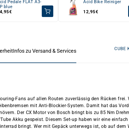
cid Pedale FLAT A3-
Acid Bike Reiniger
P blue
4,95€
12,95€
CUBE K
erheit
Infos zu Versand & Services
ing-Fans auf allen Routen zuverlässig den Rücken frei. W
enbremsen mit Anti-Blockier-System. Damit hat das Vorde
növern. Der CX Motor von Bosch bringt bis zu 85 Nm Dreh
Tube Akku gespeist. Diesem Set-up haben wir eine einfac
Hinterrad bringt. Wer mit Gepäck unterwegs ist, ob auf dem 