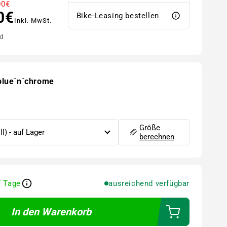
00€
0€
Bike-Leasing bestellen
Inkl. MwSt.
d
cblue´n´chrome
Größe
berechnen
7 Tage
ausreichend verfügbar
In den Warenkorb