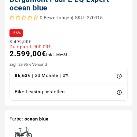
ocean blue
|
SKU: 270415
0 Bewertungen
-26%
3.499,00€
Normaler Preis
Verkaufspreis
Du sparst 900,00€
2.599,00€
Inkl. MwSt.
zzgl. 29,95 € Versand
86,63€
| 30 Monate | 0%
Bike-Leasing bestellen
Farbe:
ocean blue