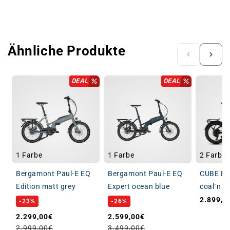
Ähnliche Produkte
DEAL
DEAL
1 Farbe
1 Farbe
2 Farbe
Bergamont Paul-E EQ
Bergamont Paul-E EQ
CUBE Fo
Edition matt grey
Expert ocean blue
coal´n´re
2.899,0
Normale
-23%
-26%
Verkaufspreis
Normaler Preis
Verkaufspreis
Normaler Preis
2.299,00€
2.599,00€
2.999,00€
3.499,00€