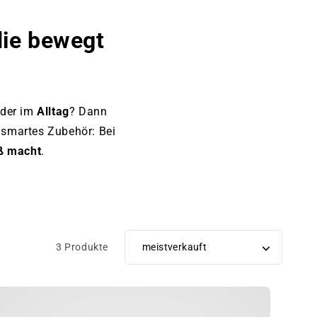
die bewegt
der im
Alltag
? Dann
r smartes Zubehör: Bei
aß macht
.
3 Produkte
Sortiere