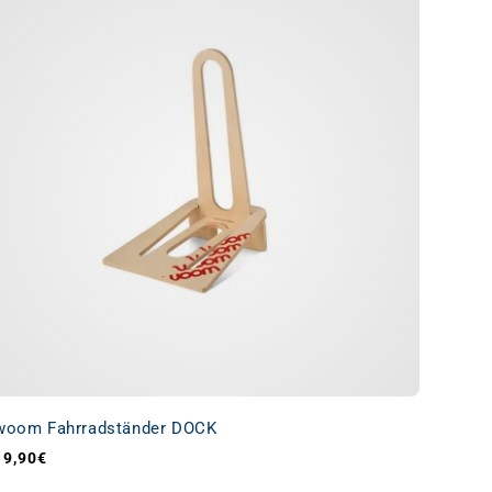
woom Fahrradständer DOCK
19,90€
Normaler Preis