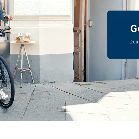
G
Dein