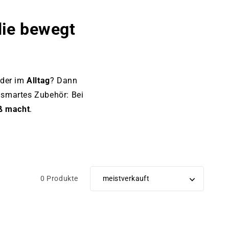
die bewegt
der im
Alltag
? Dann
r smartes Zubehör: Bei
aß macht
.
0 Produkte
Sortiere