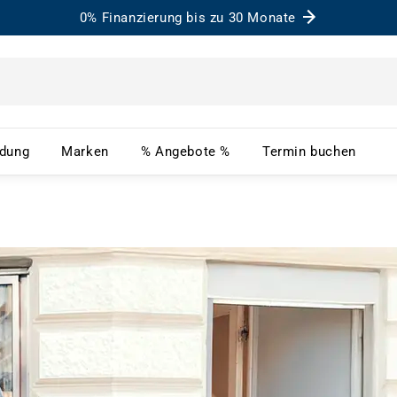
0% Finanzierung bis zu 30 Monate
– Menü öffnen
Bekleidung – Menü öffnen
Marken – Menü öffnen
% Angebote % – Menü ö
Term
idung
Marken
% Angebote %
Termin buchen