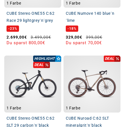
1 Farbe
1 Farbe
CUBE Stereo ONE55 C:62
CUBE Numove 140 blue´n
Race 29 lightgrey´n´grey
´lime
-23%
-18%
Verkaufspreis
Normaler Preis
Verkaufspreis
Normaler Preis
2.699,00€
3.499,00€
329,00€
399,00€
Du sparst 800,00€
Du sparst 70,00€
HIGHLIGHT
DEAL
DEAL
1 Farbe
1 Farbe
CUBE Stereo ONE55 C:62
CUBE Nuroad C:62 SLT
SLT 29 carbon´n´black
mineralgrit´n´black