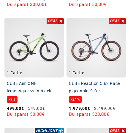
Du sparst 300,00€
Du sparst 50,00€
DEAL
DEAL
1 Farbe
1 Farbe
CUBE Aim ONE
CUBE Reaction C:62 Race
lemonsqueeze´n´black
pigeonblue´n´art
-9%
-21%
Verkaufspreis
Normaler Preis
Verkaufspreis
Normaler Preis
499,00€
549,00€
1.979,00€
2.499,00€
Du sparst 50,00€
Du sparst 520,00€
HIGHLIGHT
DEAL