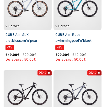
2 Farben
2 Farben
CUBE Aim SLX
CUBE Aim Race
blueblossom´n´pearl
swimmingpool´n´black
-7%
-8%
Verkaufspreis
Normaler Preis
Verkaufspreis
Normaler Preis
649,00€
699,00€
599,00€
649,00€
Du sparst 50,00€
Du sparst 50,00€
DEAL
DEAL