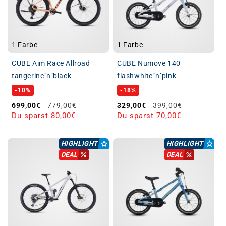
1 Farbe
1 Farbe
CUBE Aim Race Allroad
CUBE Numove 140
tangerine´n´black
flashwhite´n´pink
-10%
-18%
Verkaufspreis
Normaler Preis
Verkaufspreis
Normaler Preis
699,00€
779,00€
329,00€
399,00€
Du sparst 80,00€
Du sparst 70,00€
HIGHLIGHT
HIGHLIGHT
DEAL
DEAL