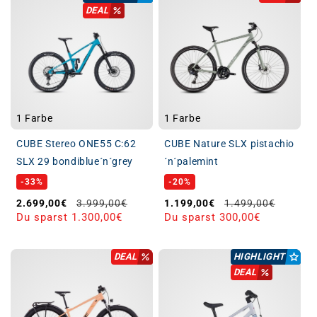
DEAL
1 Farbe
1 Farbe
CUBE Stereo ONE55 C:62
CUBE Nature SLX pistachio
SLX 29 bondiblue´n´grey
´n´palemint
-33%
-20%
Verkaufspreis
Normaler Preis
Verkaufspreis
Normaler Preis
2.699,00€
3.999,00€
1.199,00€
1.499,00€
Du sparst 1.300,00€
Du sparst 300,00€
DEAL
HIGHLIGHT
DEAL