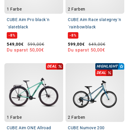
1 Farbe
2 Farben
CUBE Aim Pro black´n
CUBE Aim Race slategrey´n
´slateblack
´rainbowblack
-8%
-8%
Verkaufspreis
Normaler Preis
Verkaufspreis
Normaler Preis
549,00€
599,00€
599,00€
649,00€
Du sparst 50,00€
Du sparst 50,00€
DEAL
HIGHLIGHT
DEAL
1 Farbe
2 Farben
CUBE Aim ONE Allroad
CUBE Numove 200