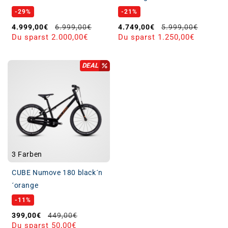
-29%
-21%
Verkaufspreis
Normaler Preis
Verkaufspreis
Normaler Preis
4.999,00€
6.999,00€
4.749,00€
5.999,00€
Du sparst 2.000,00€
Du sparst 1.250,00€
DEAL
3 Farben
CUBE Numove 180 black´n
´orange
-11%
Verkaufspreis
Normaler Preis
399,00€
449,00€
Du sparst 50,00€