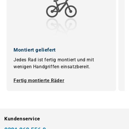
Montiert geliefert
0
Jedes Rad ist fertig montiert und mit
B
wenigen Handgriffen einsatzbereit.
F
Fertig montierte Räder
0
Kundenservice