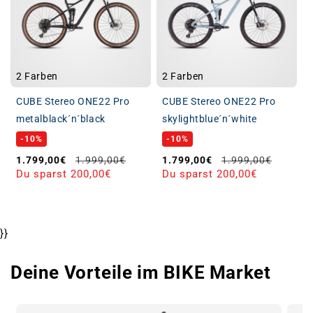
2 Farben
2 Farben
CUBE Stereo ONE22 Pro
CUBE Stereo ONE22 Pro
metalblack´n´black
skylightblue´n´white
-10%
-10%
Verkaufspreis
Normaler Preis
Verkaufspreis
Normaler Preis
1.799,00€
1.999,00€
1.799,00€
1.999,00€
Du sparst 200,00€
Du sparst 200,00€
}}
Deine Vorteile im BIKE Market