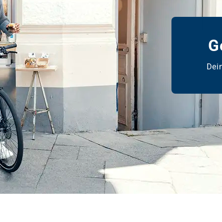
G
Dein