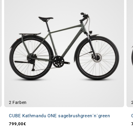
2 Farben
CUBE Kathmandu ONE sagebrushgreen´n´green
799,00€
Normaler Preis