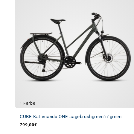
1 Farbe
CUBE Kathmandu ONE sagebrushgreen´n´green
799,00€
Normaler Preis