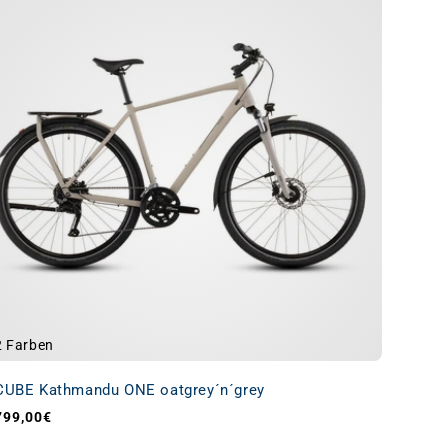
2 Farben
CUBE Kathmandu ONE oatgrey´n´grey
799,00€
Normaler Preis