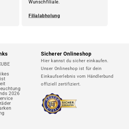
Wunschfiliale.
Filialabholung
inks
Sicherer Onlineshop
Hier kannst du sicher einkaufen.
 CUBE
Unser Onlineshop ist für dein
ikes
Einkaufserlebnis vom Händlerbund
ist
eit
offiziell zertifiziert.
leuchtung
ends 2026
ervice
räder
arken
ng