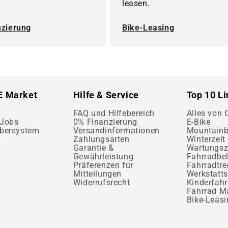
leasen.
nzierung
Bike-Leasing
E Market
Hilfe & Service
Top 10 L
FAQ und Hilfebereich
Alles von
 Jobs
0% Finanzierung
E-Bike
bersystem
Versandinformationen
Mountainb
r
Zahlungsarten
Winterzeit 
Garantie &
Wartungsz
Gewährleistung
Fahrradbe
Präferenzen für
Fahrradtr
Mitteilungen
Werkstatts
Widerrufsrecht
Kinderfahr
Fahrrad M
Bike-Leasi