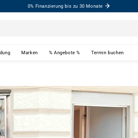
0% Finanzierung bis zu 30 Monate
– Menü öffnen
Bekleidung – Menü öffnen
Marken – Menü öffnen
% Angebote % – Menü ö
Term
idung
Marken
% Angebote %
Termin buchen