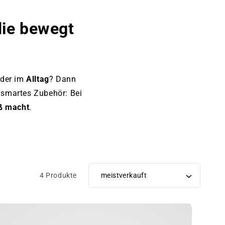
die bewegt
der im
Alltag
? Dann
r smartes Zubehör: Bei
aß macht
.
4 Produkte
Sortiere