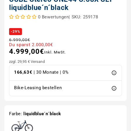
liquidblue´n´black
|
SKU: 259178
0 Bewertungen
-29%
6.999,00€
Normaler Preis
Verkaufspreis
Du sparst 2.000,00€
4.999,00€
Inkl. MwSt.
zzgl. 29,95 € Versand
166,63€
| 30 Monate | 0%
Bike-Leasing bestellen
Farbe:
liquidblue´n´black