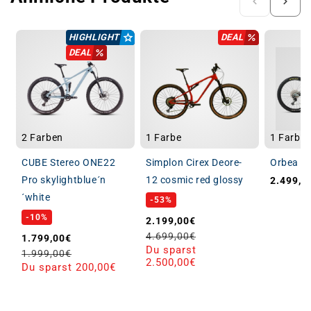
HIGHLIGHT
DEAL
DEAL
2 Farben
1 Farbe
1 Farbe
CUBE Stereo ONE22
Simplon Cirex Deore-
Orbea OI
Pro skylightblue´n
12 cosmic red glossy
2.499,0
Normale
´white
-53%
-10%
Verkaufspreis
Normaler Preis
2.199,00€
4.699,00€
Verkaufspreis
Normaler Preis
1.799,00€
Du sparst
1.999,00€
2.500,00€
Du sparst 200,00€