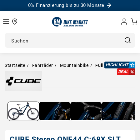
0% Finanzierung bis zu 30 Monate
Einloggen
Warenk
Suchen
HIGHLIGHT
Startseite
Fahrräder
Mountainbike
Fully
DEAL
Medien in Modal öffnen
CUBE Stereo ONE44 C:68X SLT