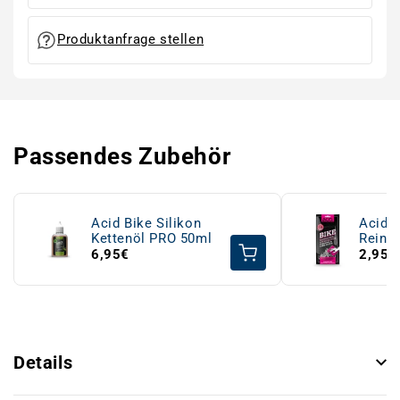
Produktanfrage stellen
Passendes Zubehör
Acid Bike Silikon
Acid B
Kettenöl PRO 50ml
Reinig
Pfleg
6,95€
2,95€
Details