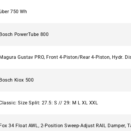
über 750 Wh
Bosch PowerTube 800
Magura Gustav PRO, Front 4-Piston/Rear 4-Piston, Hydr. Di
Bosch Kiox 500
Classic: Size Split: 27.5: S // 29: M L XL XXL
Fox 34 Float AWL, 2-Position Sweep-Adjust RAIL Damper,