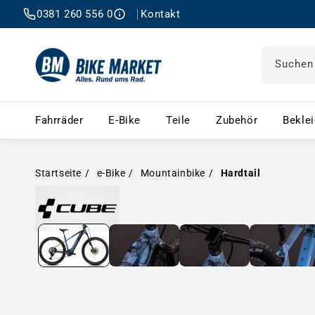
0381 260 556 0
Kontakt
Suchen
Fahrräder – Menü öffnen
E-Bike – Menü öffnen
Teile – Menü öffnen
Zubehör 
Fahrräder
E-Bike
Teile
Zubehör
Bekle
Startseite
e-Bike
Mountainbike
Hardtail
Medien in Modal öffnen