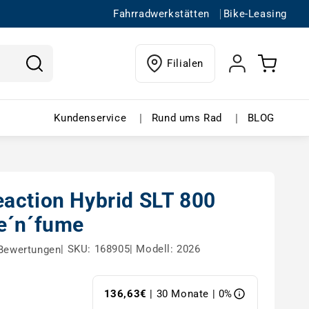
Fahrradwerkstätten
Bike-Leasing
Einloggen
Warenkorb
Filialen
ffnen
in buchen – Menü öffnen
Kundenservice – Menü öffnen
Rund ums Rad 
|
|
Kundenservice
Rund ums Rad
BLOG
action Hybrid SLT 800
e´n´fume
|
SKU: 168905
|
Modell: 2026
Bewertungen
136,63€
| 30 Monate | 0%
s