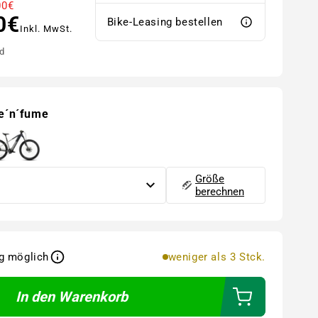
00€
0€
Bike-Leasing bestellen
Inkl. MwSt.
d
e´n´fume
Größe
berechnen
g möglich
weniger als 3 Stck.
In den Warenkorb