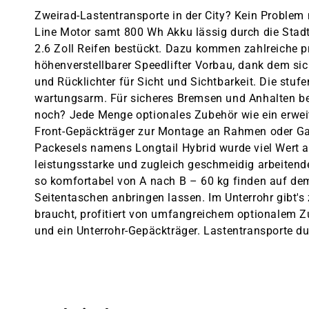
Zweirad-Lastentransporte in der City? Kein Problem
Line Motor samt 800 Wh Akku lässig durch die Stad
2.6 Zoll Reifen bestückt. Dazu kommen zahlreiche pr
höhenverstellbarer Speedlifter Vorbau, dank dem sic
und Rücklichter für Sicht und Sichtbarkeit. Die stu
wartungsarm. Für sicheres Bremsen und Anhalten be
noch? Jede Menge optionales Zubehör wie ein erweite
Front-Gepäckträger zur Montage an Rahmen oder Gabel
Packesels namens Longtail Hybrid wurde viel Wert a
leistungsstarke und zugleich geschmeidig arbeitende
so komfortabel von A nach B – 60 kg finden auf dem
Seitentaschen anbringen lassen. Im Unterrohr gibt's
braucht, profitiert von umfangreichem optionalem Zu
und ein Unterrohr-Gepäckträger. Lastentransporte durc