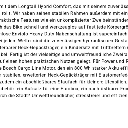
 mit dem Longtail Hybrid Comfort, das mit seinem zuverlä
t rollt. Wir haben seinen stabilen Rahmen außerdem mit e
aktische Features wie ein unkomplizierter Zweibeinständer,
h das Bike schnell und werkzeuglos auf fast jede Körpergrö
fenlose Enviolo Heavy Duty Nabenschaltung ist supereinfac
i jedem Wetter sind die zuverlässigen hydraulischen Gus
rbarer Heck-Gepäckträger, ein Kindersitz mit Trittbrettern
. Fertig ist der vielseitige und umweltfreundliche Zweira
uf einen hohen praktischen Nutzen gelegt. Für Power und R
 Bosch Cargo Line Motor, den ein 800 Wh starker Akku effi
 stabilen, erweiterten Heck-Gepäckträger mit Elastomerfed
 zudem ein abschließbares Staufach für kleinere Utensilien
behör: ein Aufsatz für eine Eurobox, ein nachrüstbarer Fr
h die Stadt? Umweltfreundlicher, stressfreier und effizient