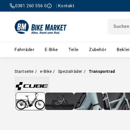
0381 260 556 0
Kontakt
Suchen
Fahrräder – Menü öffnen
E-Bike – Menü öffnen
Teile – Menü öffnen
Zubehör 
Fahrräder
E-Bike
Teile
Zubehör
Bekle
Startseite
e-Bike
Spezialräder
Transportrad
Medien in Modal öffnen