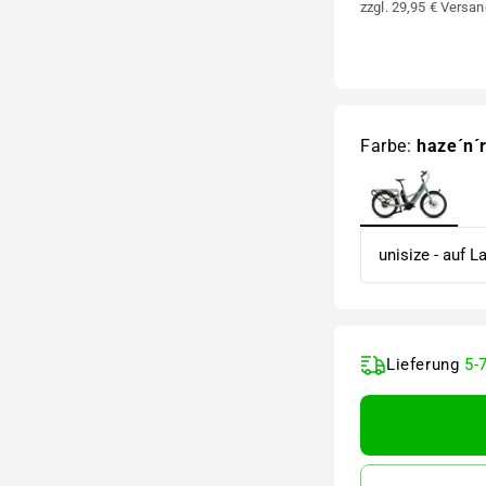
zzgl. 29,95 € Versan
Farbe:
haze´n´
Lieferung
5-