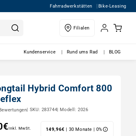
Fahrradwerkstätten
Bike-Leasing
Einloggen
Warenkorb
Filialen
ffnen
in buchen – Menü öffnen
Kundenservice – Menü öffnen
Rund ums Rad 
|
|
Kundenservice
Rund ums Rad
BLOG
ngtail Hybrid Comfort 800
eflex
|
SKU: 283744
|
Modell: 2026
Bewertungen
0€
s
Inkl. MwSt.
149,96€
| 30 Monate | 0%