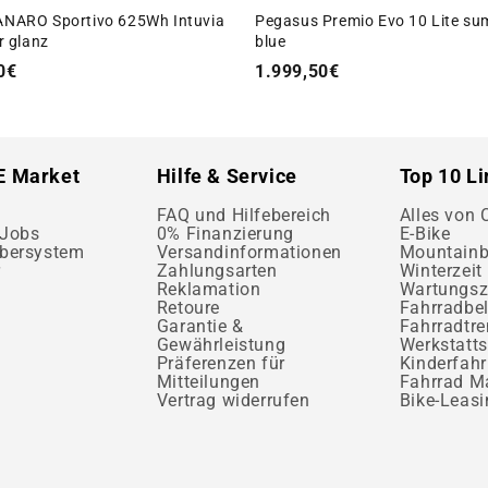
Pegasus Premio Evo 10 Lite su
TANARO Sportivo 625Wh Intuvia
blue
er glanz
1.999,50€
0€
E Market
Hilfe & Service
Top 10 L
FAQ und Hilfebereich
Alles von
 Jobs
0% Finanzierung
E-Bike
bersystem
Versandinformationen
Mountainb
r
Zahlungsarten
Winterzeit 
Reklamation
Wartungsz
Retoure
Fahrradbe
Garantie &
Fahrradtr
Gewährleistung
Werkstatts
Präferenzen für
Kinderfahr
Mitteilungen
Fahrrad M
Vertrag widerrufen
Bike-Leasi