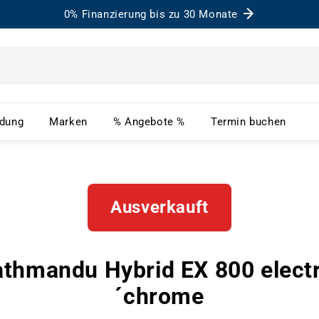
0% Finanzierung bis zu 30 Monate
– Menü öffnen
Bekleidung – Menü öffnen
Marken – Menü öffnen
% Angebote % – Menü ö
Term
idung
Marken
% Angebote %
Termin buchen
Ausverkauft
thmandu Hybrid EX 800 electr
´chrome