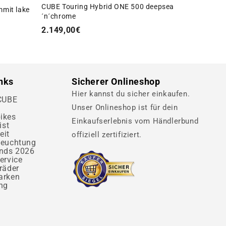
CUBE Touring Hybrid ONE 500 deepsea
mmit lake
´n´chrome
2.149,00€
inks
Sicherer Onlineshop
Hier kannst du sicher einkaufen.
 CUBE
Unser Onlineshop ist für dein
ikes
Einkaufserlebnis vom Händlerbund
ist
eit
offiziell zertifiziert.
leuchtung
ends 2026
ervice
räder
arken
ng