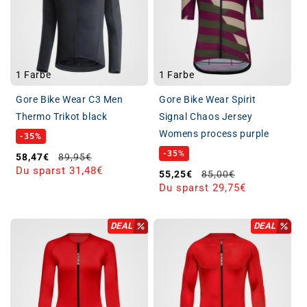
1 Farbe
1 Farbe
Gore Bike Wear C3 Men
Gore Bike Wear Spirit
Thermo Trikot black
Signal Chaos Jersey
Womens process purple
-35%
-35%
Verkaufspreis
Normaler Preis
58,47€
89,95€
Du sparst 31,48€
Verkaufspreis
Normaler Preis
55,25€
85,00€
Du sparst 29,75€
DEAL
DEAL