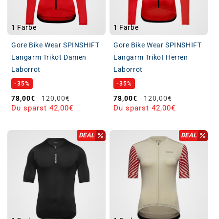
1 Farbe
1 Farbe
Gore Bike Wear SPINSHIFT
Gore Bike Wear SPINSHIFT
Langarm Trikot Damen
Langarm Trikot Herren
Laborrot
Laborrot
-35%
-35%
Verkaufspreis
Normaler Preis
Verkaufspreis
Normaler Preis
78,00€
120,00€
78,00€
120,00€
Du sparst 42,00€
Du sparst 42,00€
DEAL
DEAL