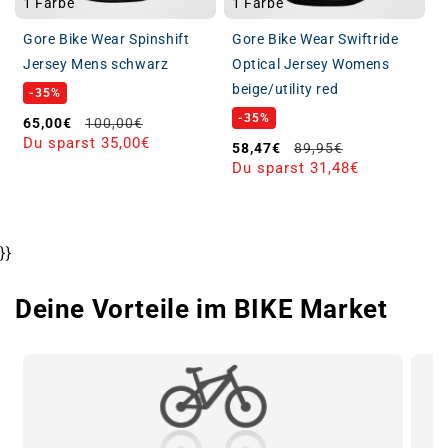
1 Farbe
1 Farbe
Gore Bike Wear Spinshift
Gore Bike Wear Swiftride
Jersey Mens schwarz
Optical Jersey Womens
beige/utility red
-35%
-35%
Verkaufspreis
Normaler Preis
65,00€
100,00€
Du sparst 35,00€
Verkaufspreis
Normaler Preis
58,47€
89,95€
Du sparst 31,48€
}}
Deine Vorteile im BIKE Market