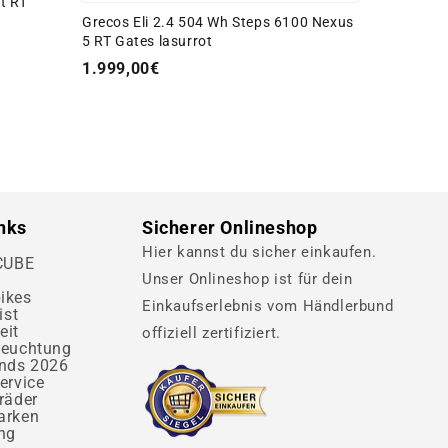
t RT
Grecos Eli 2.4 504 Wh Steps 6100 Nexus
5 RT Gates lasurrot
1.999,00€
inks
Sicherer Onlineshop
Hier kannst du sicher einkaufen.
 CUBE
Unser Onlineshop ist für dein
ikes
Einkaufserlebnis vom Händlerbund
ist
eit
offiziell zertifiziert.
leuchtung
ends 2026
ervice
räder
arken
ng