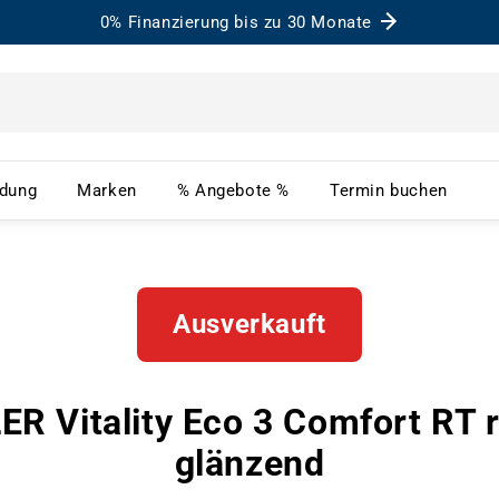
0% Finanzierung bis zu 30 Monate
– Menü öffnen
Bekleidung – Menü öffnen
Marken – Menü öffnen
% Angebote % – Menü ö
Term
idung
Marken
% Angebote %
Termin buchen
Ausverkauft
ER Vitality Eco 3 Comfort RT r
glänzend