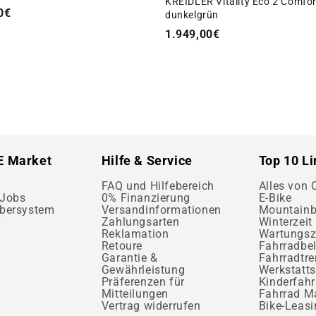
KREIDLER Vitality Eco 2 Comfor
0€
dunkelgrün
1.949,00€
E Market
Hilfe & Service
Top 10 L
FAQ und Hilfebereich
Alles von
 Jobs
0% Finanzierung
E-Bike
bersystem
Versandinformationen
Mountainb
r
Zahlungsarten
Winterzeit 
Reklamation
Wartungsz
Retoure
Fahrradbe
Garantie &
Fahrradtr
Gewährleistung
Werkstatts
Präferenzen für
Kinderfahr
Mitteilungen
Fahrrad M
Vertrag widerrufen
Bike-Leasi