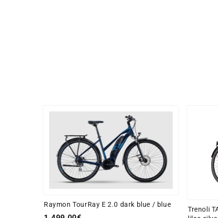
Raymon TourRay E 2.0 dark blue / blue
Trenoli 
1.499,00€