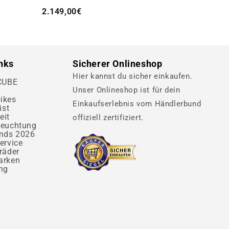
2.149,00€
inks
Sicherer Onlineshop
Hier kannst du sicher einkaufen.
 CUBE
Unser Onlineshop ist für dein
ikes
Einkaufserlebnis vom Händlerbund
ist
eit
offiziell zertifiziert.
leuchtung
ends 2026
ervice
räder
arken
ng