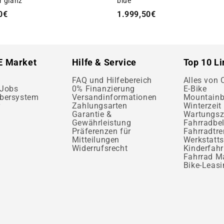
blue
er glanz
1.999,50€
0€
E Market
Hilfe & Service
Top 10 L
FAQ und Hilfebereich
Alles von
 Jobs
0% Finanzierung
E-Bike
bersystem
Versandinformationen
Mountainb
r
Zahlungsarten
Winterzeit 
Garantie &
Wartungsz
Gewährleistung
Fahrradbe
Präferenzen für
Fahrradtr
Mitteilungen
Werkstatts
Widerrufsrecht
Kinderfahr
Fahrrad M
Bike-Leasi