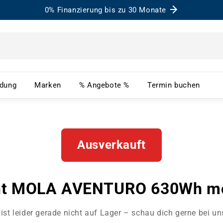
0% Finanzierung bis zu 30 Monate
– Menü öffnen
Bekleidung – Menü öffnen
Marken – Menü öffnen
% Angebote % – Menü ö
Term
idung
Marken
% Angebote %
Termin buchen
Ausverkauft
ht MOLA AVENTURO 630Wh mo
ist leider gerade nicht auf Lager – schau dich gerne bei u